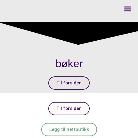
Se alle
Info til
LEGG 
bøker
Til forsiden
Til forsiden
Legg til nettbutikk