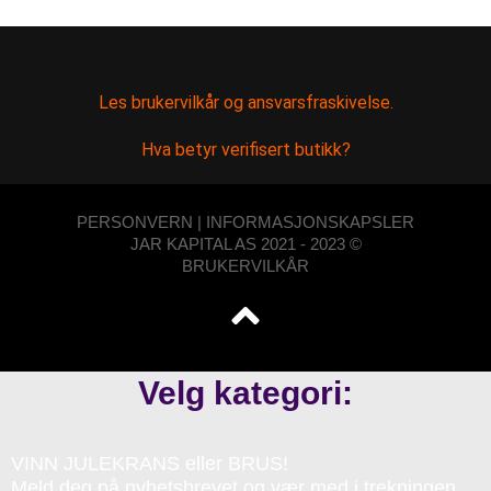
Les brukervilkår og ansvarsfraskivelse.
Hva betyr verifisert butikk?
PERSONVERN | INFORMASJONSKAPSLER
JAR KAPITAL AS 2021 - 2023 ©
BRUKERVILKÅR
Velg kategori:
VINN JULEKRANS eller BRUS!
Meld deg på nyhetsbrevet og vær med i trekningen