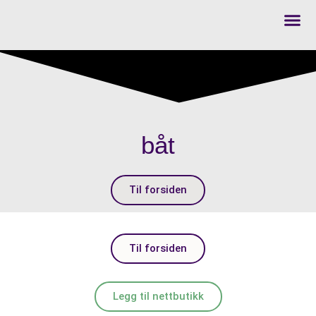
Se alle
Info til
LEGG 
båt
Til forsiden
Til forsiden
Legg til nettbutikk