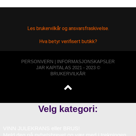
Les brukervilkår og ansvarsfraskivelse.
Hva betyr verifisert butikk?
PERSONVERN | INFORMASJONSKAPSLER
JAR KAPITAL AS 2021 - 2023 ©
BRUKERVILKÅR
Velg kategori:
VINN JULEKRANS eller BRUS!
Meld deg på nyhetsbrevet og vær med i trekningen